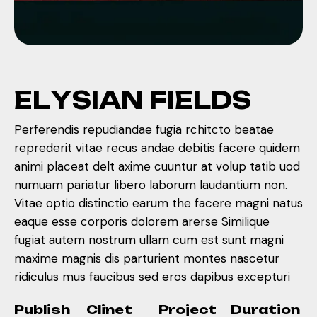
E
L
Y
S
I
A
N
F
I
E
L
D
S
Perferendis repudiandae fugia rchitcto beatae
reprederit vitae recus andae debitis facere quidem
animi placeat delt axime cuuntur at volup tatib uod
numuam pariatur libero laborum laudantium non.
Vitae optio distinctio earum the facere magni natus
eaque esse corporis dolorem arerse Similique
fugiat autem nostrum ullam cum est sunt magni
maxime magnis dis parturient montes nascetur
ridiculus mus faucibus sed eros dapibus excepturi
Publish
Clinet
Project
Duration